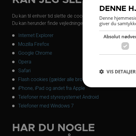
DENNE H
Du kan til enhver tid slette de cookies, du har liggende på 
Denne hjemmeside
giver du samtykke
Du kan herunder finde vejledninger til, hvordan du sletter c
Internet Explorer
Absolut nødve
Mozilla Firefox
Google Chrome
Opera
Safari
VIS DETALJER
Flash cookies (gælder alle browser)
iPhone, iPad og andet fra Apple
Telefoner med styresystemet Android
Telefoner med Windows 7
HAR DU NOGLE