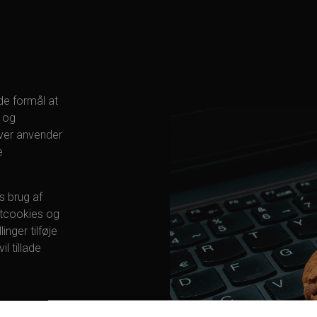
e formål at
s og
ver anvender
e
s brug af
rtcookies og
inger tilføje
l tillade
IES?