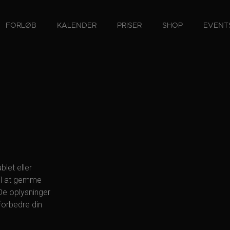
FORLØB
KALENDER
PRISER
SHOP
EVENT
let eller
til at gemme
De oplysninger
t forbedre din