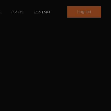
Log ind
S
OM OS
KONTAKT